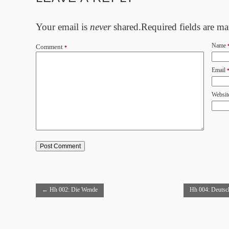
Your email is
never
shared.Required fields are m
Name
Comment
*
Email
Websit
←
Hh 002: Die Wende
Hh 004: Deutsc