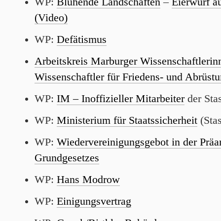
WP:
Blühende Landschaften
–
Eierwurf a
(Video)
WP:
Defätismus
Arbeitskreis Marburger Wissenschaftlerin
Wissenschaftler für Friedens- und Abrüst
WP:
IM – Inoffizieller Mitarbeiter
der Stas
WP:
Ministerium für Staatssicherheit
(Stas
WP:
Wiedervereinigungsgebot in der Präa
Grundgesetzes
WP:
Hans Modrow
WP:
Einigungsvertrag