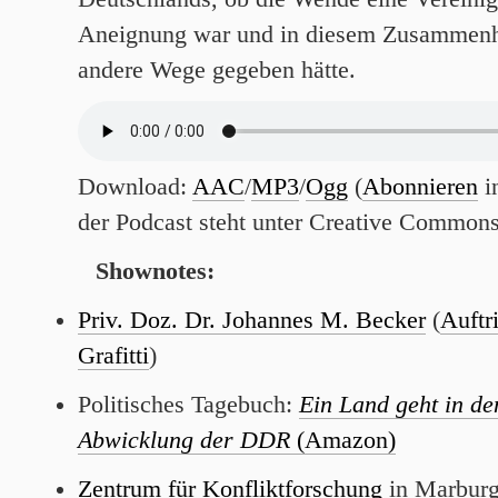
Aneignung war und in diesem Zusammenh
andere Wege gegeben hätte.
Download:
AAC
/
MP3
/
Ogg
(
Abonnieren
i
der Podcast steht unter Creative Common
Shownotes:
Priv. Doz. Dr. Johannes M. Becker
(
Auftr
Grafitti
)
Politisches Tagebuch:
Ein Land geht in de
Abwicklung der DDR
(Amazon)
Zentrum für Konfliktforschung
in Marbur