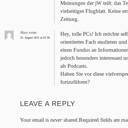
Meinungen der jW teilt: das Teil
vielseitiges Flugblatt. Keine 
Zeitung.
Mary
wrote:
Hey, tolle PCs! Ich möchte selb
31. August 2011 at 01:58
orientiertes Fach studieren und
einen Fundus an Informationen 
jedoch besonders interessant u
als Podcasts.
Haben Sie vor diese vielversp
fortzuführen?
LEAVE A REPLY
Your email is
never
shared.Required fields are m