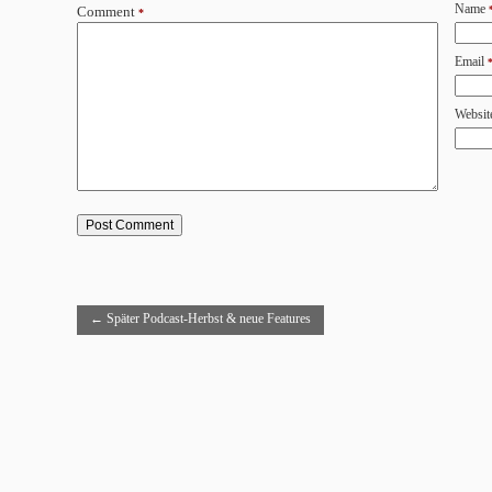
Name
Comment
*
Email
Websit
←
Später Podcast-Herbst & neue Features